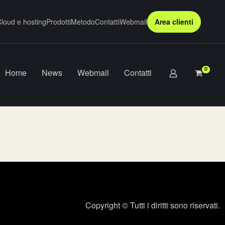
loud e hosting
Prodotti
Metodo
Contatti
Webmail
Area clienti
0
Home
News
Webmail
Contatti
Copyright © Tutti i diritti sono riservati.