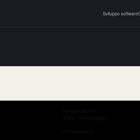
Sviluppo software
C
Netspecial s.r.l.
P.IVA 13169540963
Privacy policy