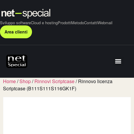
Sviluppo software
Cloud e hosting
Prodotti
Metodo
Contatti
Webmail
Area clienti
Home
/
Shop
/
Rinnovi Scriptcase
/ Rinnovo licenza
Scriptcase (B111S111S116GK1F)