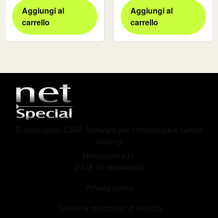
Aggiungi al
Aggiungi al
carrello
carrello
E-commerce, CRM, Software per immobiliare e servizi
hosting
Netspecial s.r.l.
P.IVA 13169540963
Privacy policy
Termini e condizioni di vendita