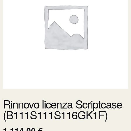
Rinnovo licenza Scriptcase
(B111S111S116GK1F)
1.114,00
€