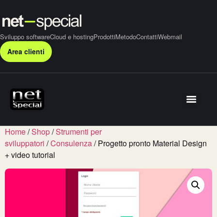
Sviluppo software
Cloud e hosting
Prodotti
Metodo
Contatti
Webmail
Area clienti
Home
/
Shop
/
Strumenti per
sviluppatori
/
Consulenza
/ Progetto pronto Material Design
+ video tutorial