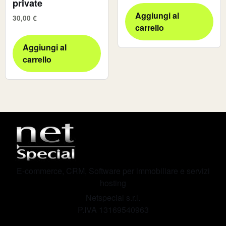
private
Aggiungi al
30,00
€
carrello
Aggiungi al
carrello
E-commerce, CRM, Software per immobiliare e servizi
hosting
Netspecial s.r.l.
P.IVA 13169540963