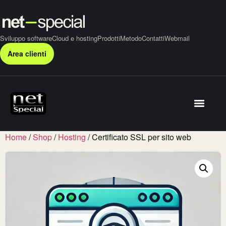
Sviluppo software
Cloud e hosting
Prodotti
Metodo
Contatti
Webmail
Area clienti
Home
/
Shop
/
Hosting
/ Certificato SSL per sito web