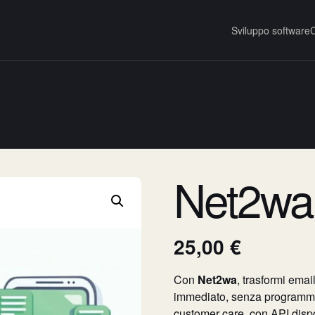
Sviluppo software
C
Net2wa 
25,00
€
Con
Net2wa
, trasformi ema
immediato, senza programmaz
customer care, con API dispon