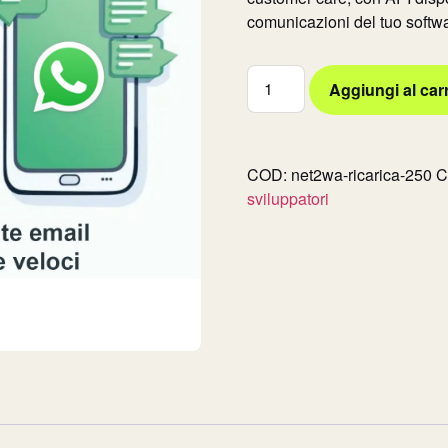
comunicazioni del tuo softwa
Aggiungi al carr
COD:
net2wa-ricarica-250
C
sviluppatori