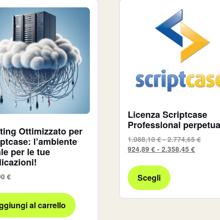
Licenza Scriptcase
Professional perpetu
ting Ottimizzato per
1.088,10
€
-
2.774,65
€
iptcase: l’ambiente
924,89
€
-
2.358,45
€
le per le tue
icazioni!
Scegli
00
€
ggiungi al carrello