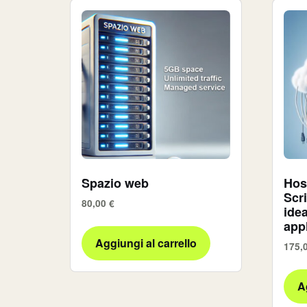
Spazio web
Hos
Scr
80,00
€
idea
appl
Aggiungi al carrello
175,
A