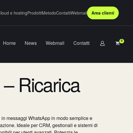
loud e hosting
Prodotti
Metodo
Contatti
Webmail
Area clienti
0
Home
News
Webmail
Contatti
– Ricarica
il in messaggi WhatsApp in modo semplice e
ione. Ideale per CRM, gestionali e sistemi di
ibili per utenti avanzati. Potenzia le