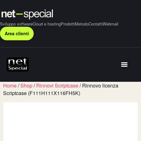
Sviluppo software
Cloud e hosting
Prodotti
Metodo
Contatti
Webmail
Area clienti
Home
/
Shop
/
Rinnovi Scriptcase
/ Rinnovo licenza
Scriptcase (F111H111X116FH5K)