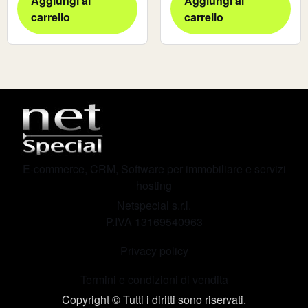
Aggiungi al
Aggiungi al
carrello
carrello
E-commerce, CRM, Software per immobiliare e servizi
hosting
Netspecial s.r.l.
P.IVA 13169540963
Privacy policy
Termini e condizioni di vendita
Copyright © Tutti i diritti sono riservati.