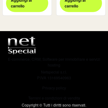
Aggiungi al
Aggiungi al
carrello
carrello
E-commerce, CRM, Software per immobiliare e servizi
hosting
Netspecial s.r.l.
P.IVA 13169540963
Privacy policy
Termini e condizioni di vendita
Copyright © Tutti i diritti sono riservati.