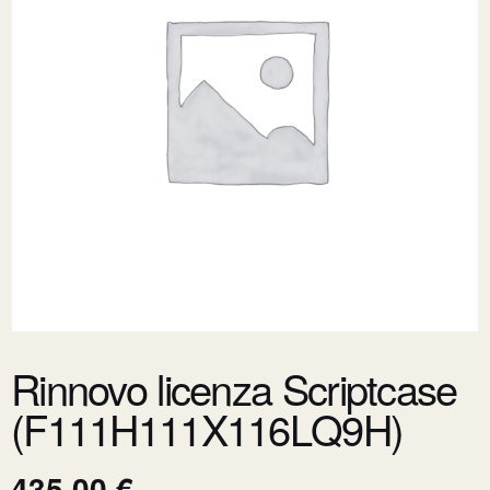
Rinnovo licenza Scriptcase
(F111H111X116LQ9H)
435,00
€