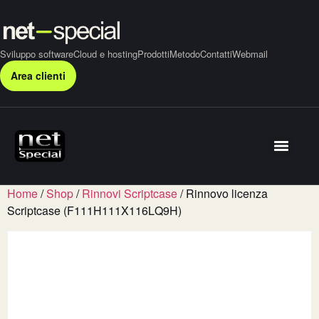
Sviluppo software
Cloud e hosting
Prodotti
Metodo
Contatti
Webmail
Area clienti
Home
/
Shop
/
Rinnovi Scriptcase
/ Rinnovo licenza
Scriptcase (F111H111X116LQ9H)