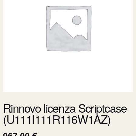
Rinnovo licenza Scriptcase
(U111I111R116W1AZ)
967,00
€