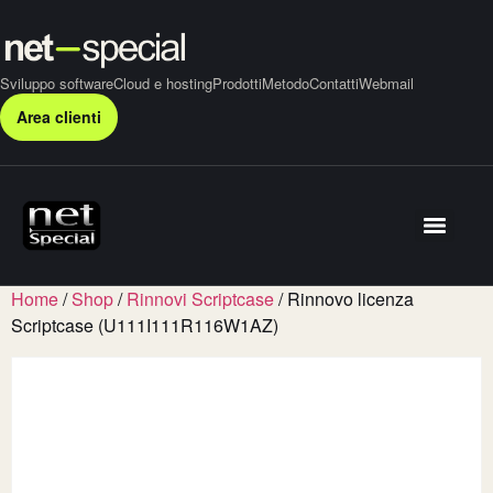
Sviluppo software
Cloud e hosting
Prodotti
Metodo
Contatti
Webmail
Area clienti
Home
/
Shop
/
Rinnovi Scriptcase
/ Rinnovo licenza
Scriptcase (U111I111R116W1AZ)