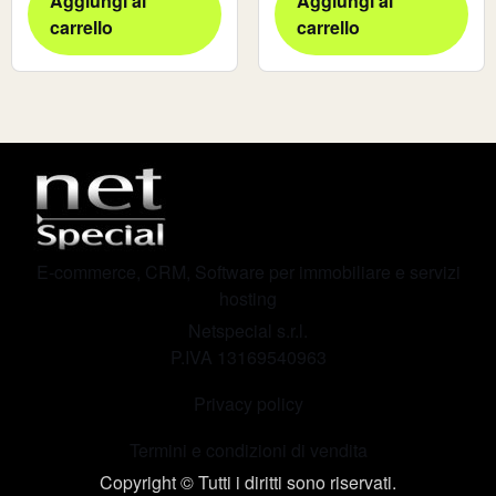
Aggiungi al
Aggiungi al
carrello
carrello
E-commerce, CRM, Software per immobiliare e servizi
hosting
Netspecial s.r.l.
P.IVA 13169540963
Privacy policy
Termini e condizioni di vendita
Copyright © Tutti i diritti sono riservati.