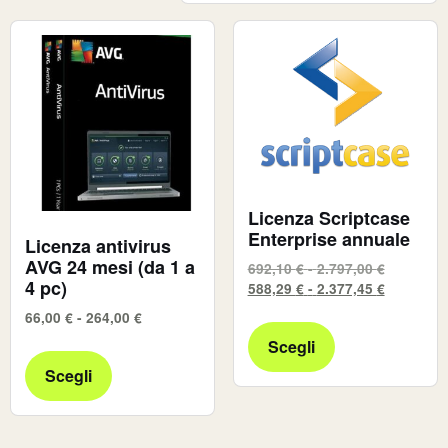
Licenza Scriptcase
Enterprise annuale
Licenza antivirus
AVG 24 mesi (da 1 a
692,10
€
-
2.797,00
€
4 pc)
588,29
€
-
2.377,45
€
66,00
€
-
264,00
€
Scegli
Scegli