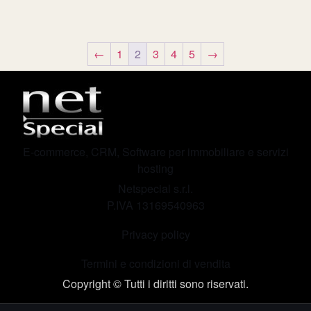
←
1
2
3
4
5
→
E-commerce, CRM, Software per immobiliare e servizi
hosting
Netspecial s.r.l.
P.IVA 13169540963
Privacy policy
Termini e condizioni di vendita
Copyright © Tutti i diritti sono riservati.