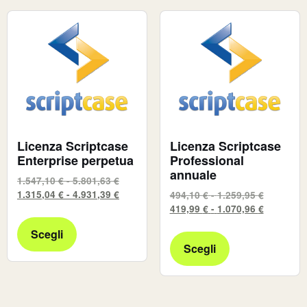
Licenza Scriptcase
Licenza Scriptcase
Enterprise perpetua
Professional
annuale
1.547,10
€
-
5.801,63
€
1.315,04
€
-
4.931,39
€
494,10
€
-
1.259,95
€
419,99
€
-
1.070,96
€
Scegli
Scegli