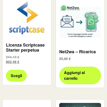
Licenza Scriptcase
Starter perpetua
Net2wa – Ricarica
944,10
€
25,00
€
802,49
€
Aggiungi al
Scegli
carrello