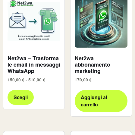
Net2wa – Trasforma
Net2wa
le email in messaggi
abbonamento
WhatsApp
marketing
150,00
€
-
510,00
€
170,00
€
Scegli
Aggiungi al
carrello