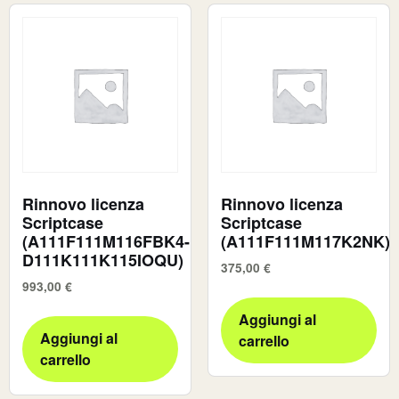
Rinnovo licenza
Rinnovo licenza
Scriptcase
Scriptcase
(A111F111M116FBK4-
(A111F111M117K2NK)
D111K111K115IOQU)
375,00
€
993,00
€
Aggiungi al
Aggiungi al
carrello
carrello