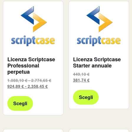
Licenza Scriptcase
Licenza Scriptcase
Professional
Starter annuale
perpetua
449,10
€
381,74
€
1.088,10
€
-
2.774,65
€
924,89
€
-
2.358,45
€
Scegli
Scegli