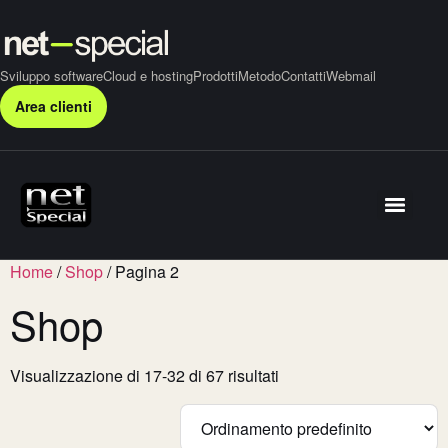
Sviluppo software
Cloud e hosting
Prodotti
Metodo
Contatti
Webmail
Area clienti
Home
/
Shop
/ Pagina 2
Shop
Visualizzazione di 17-32 di 67 risultati